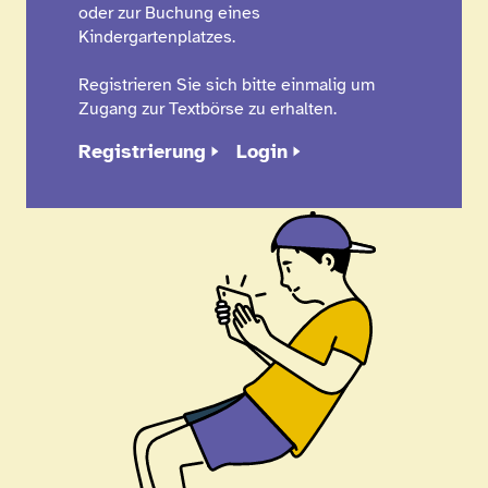
oder zur Buchung eines
Kindergartenplatzes.
Registrieren Sie sich bitte einmalig um
Zugang zur Textbörse zu erhalten.
Registrierung
Login