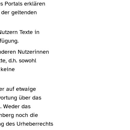
s Portals erklären
 der geltenden
utzern Texte in
fügung.
nderen Nutzerinnen
e, d.h. sowohl
 keine
er auf etwaige
wortung über das
n. Weder das
mberg noch die
ung des Urheberrechts